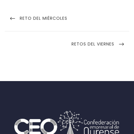
Navegación
de
PREVIOUS
RETO DEL MIÉRCOLES
POST
entradas
NEXT
RETOS DEL VIERNES
POST