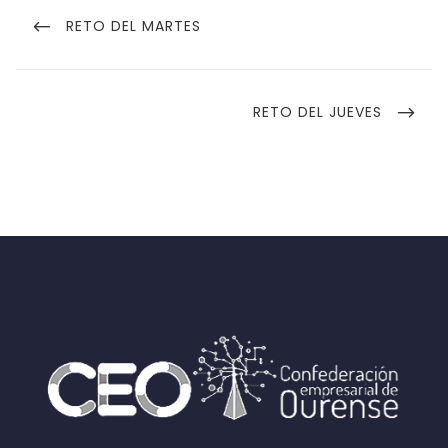
de
PREVIOUS
RETO DEL MARTES
POST
entradas
NEXT
RETO DEL JUEVES
POST